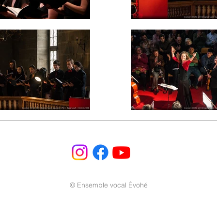
© Ensemble vocal Évohé