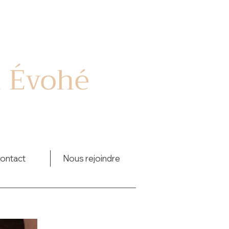
l Évohé
ontact
Nous rejoindre