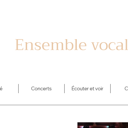
Ensemble voca
é
Concerts
Écouter et voir
C